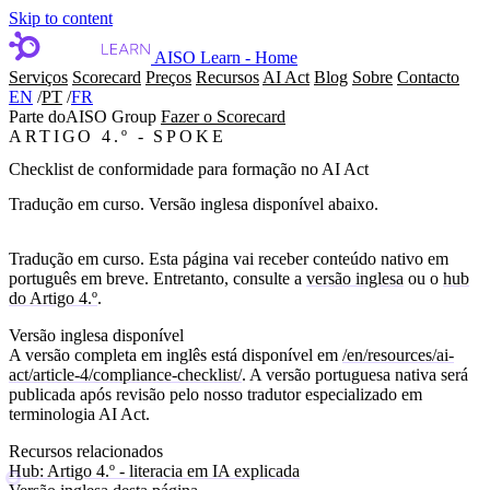
Skip to content
AISO Learn - Home
Serviços
Scorecard
Preços
Recursos
AI Act
Blog
Sobre
Contacto
EN
/
PT
/
FR
Parte do
AISO Group
Fazer o Scorecard
ARTIGO 4.º - SPOKE
Checklist de conformidade para formação no AI Act
Tradução em curso. Versão inglesa disponível abaixo.
Tradução em curso.
Esta página vai receber conteúdo nativo em
português em breve. Entretanto, consulte a
versão inglesa
ou o
hub
do Artigo 4.º
.
Versão inglesa disponível
A versão completa em inglês está disponível em
/en/resources/ai-
act/article-4/compliance-checklist/
. A versão portuguesa nativa será
publicada após revisão pelo nosso tradutor especializado em
terminologia AI Act.
Recursos relacionados
Hub: Artigo 4.º - literacia em IA explicada