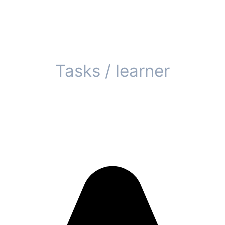
3-5
Tasks / learner