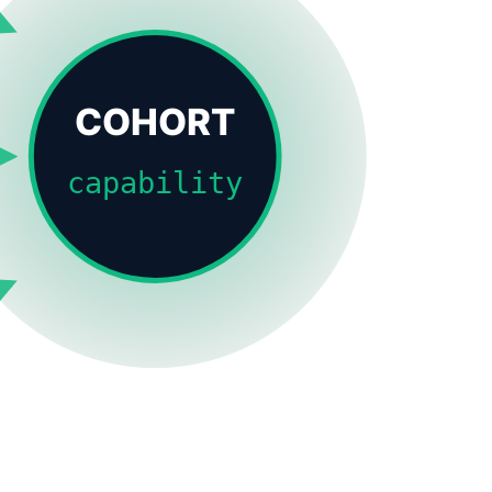
COHORT
capability