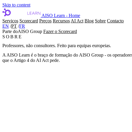
Skip to content
AISO Learn - Home
Serviços
Scorecard
Preços
Recursos
AI Act
Blog
Sobre
Contacto
EN
/
PT
/
FR
Parte do
AISO Group
Fazer o Scorecard
SOBRE
Professores, não consultores. Feito para equipas europeias.
A AISO Learn é o braço de formação do AISO Group - os operadores
que o Artigo 4 do AI Act pede.