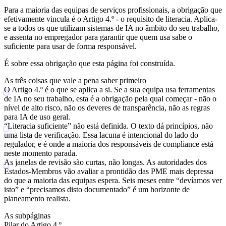
Para a maioria das equipas de serviços profissionais, a obrigação que
efetivamente vincula é o Artigo 4.º - o requisito de literacia. Aplica-
se a todos os que utilizam sistemas de IA no âmbito do seu trabalho,
e assenta no empregador para garantir que quem usa sabe o
suficiente para usar de forma responsável.
É sobre essa obrigação que esta página foi construída.
As três coisas que vale a pena saber primeiro
O Artigo 4.º é o que se aplica a si.
Se a sua equipa usa ferramentas
de IA no seu trabalho, esta é a obrigação pela qual começar - não o
nível de alto risco, não os deveres de transparência, não as regras
para IA de uso geral.
“Literacia suficiente” não está definida.
O texto dá princípios, não
uma lista de verificação. Essa lacuna é intencional do lado do
regulador, e é onde a maioria dos responsáveis de compliance está
neste momento parada.
As janelas de revisão são curtas, não longas.
As autoridades dos
Estados-Membros vão avaliar a prontidão das PME mais depressa
do que a maioria das equipas espera. Seis meses entre “devíamos ver
isto” e “precisamos disto documentado” é um horizonte de
planeamento realista.
As subpáginas
Pilar do Artigo 4.º