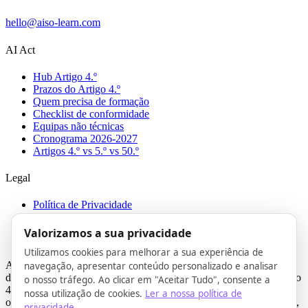
hello@aiso-learn.com
AI Act
Hub Artigo 4.º
Prazos do Artigo 4.º
Quem precisa de formação
Checklist de conformidade
Equipas não técnicas
Cronograma 2026-2027
Artigos 4.º vs 5.º vs 50.º
Legal
Política de Privacidade
Termos
Cookies
Valorizamos a sua privacidade
Ficha técnica
Utilizamos cookies para melhorar a sua experiência de
A AISO Learn presta formação em literacia de IA e apoio à
navegação, apresentar conteúdo personalizado e analisar
documentação para apoiar organizações na preparação para o Artigo
o nosso tráfego. Ao clicar em "Aceitar Tudo", consente a
4.º do AI Act. Não somos um escritório de advogados nem um
nossa utilização de cookies.
Ler a nossa política de
organismo de certificação e não prestamos aconselhamento jurídico,
privacidade