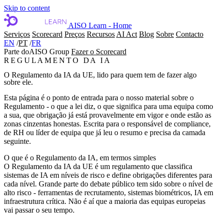
Skip to content
AISO Learn - Home
Serviços
Scorecard
Preços
Recursos
AI Act
Blog
Sobre
Contacto
EN
/
PT
/
FR
Parte do
AISO Group
Fazer o Scorecard
REGULAMENTO DA IA
O Regulamento da IA da UE, lido para quem tem de fazer algo
sobre ele.
Esta página é o ponto de entrada para o nosso material sobre o
Regulamento - o que a lei diz, o que significa para uma equipa como
a sua, que obrigação já está provavelmente em vigor e onde estão as
zonas cinzentas honestas. Escrita para o responsável de compliance,
de RH ou líder de equipa que já leu o resumo e precisa da camada
seguinte.
O que é o Regulamento da IA, em termos simples
O Regulamento da IA da UE é um regulamento que classifica
sistemas de IA em níveis de risco e define obrigações diferentes para
cada nível. Grande parte do debate público tem sido sobre o nível de
alto risco - ferramentas de recrutamento, sistemas biométricos, IA em
infraestrutura crítica. Não é aí que a maioria das equipas europeias
vai passar o seu tempo.