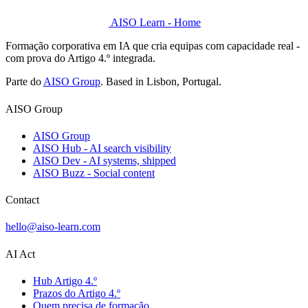
AISO Learn - Home
Formação corporativa em IA que cria equipas com capacidade real -
com prova do Artigo 4.º integrada.
Parte do
AISO Group
. Based in Lisbon, Portugal.
AISO Group
AISO Group
AISO Hub - AI search visibility
AISO Dev - AI systems, shipped
AISO Buzz - Social content
Contact
hello@aiso-learn.com
AI Act
Hub Artigo 4.º
Prazos do Artigo 4.º
Quem precisa de formação