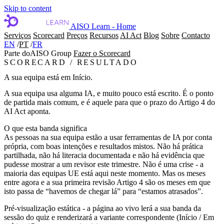
Skip to content
AISO Learn - Home
Serviços
Scorecard
Preços
Recursos
AI Act
Blog
Sobre
Contacto
EN
/
PT
/
FR
Parte do
AISO Group
Fazer o Scorecard
SCORECARD / RESULTADO
A sua equipa está em Início.
A sua equipa usa alguma IA, e muito pouco está escrito. É o ponto
de partida mais comum, e é aquele para que o prazo do Artigo 4 do
AI Act aponta.
O que esta banda significa
As pessoas na sua equipa estão a usar ferramentas de IA por conta
própria, com boas intenções e resultados mistos. Não há prática
partilhada, não há literacia documentada e não há evidência que
pudesse mostrar a um revisor este trimestre. Não é uma crise - a
maioria das equipas UE está aqui neste momento. Mas os meses
entre agora e a sua primeira revisão Artigo 4 são os meses em que
isto passa de “havemos de chegar lá” para “estamos atrasados”.
Pré-visualização estática - a página ao vivo lerá a sua banda da
sessão do quiz e renderizará a variante correspondente (Início / Em