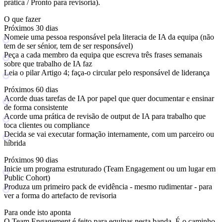
prática / Pronto para revisoria).
O que fazer
Próximos 30 dias
Nomeie uma pessoa responsável pela literacia de IA da equipa (não
tem de ser sénior, tem de ser responsável)
Peça a cada membro da equipa que escreva três frases semanais
sobre que trabalho de IA faz
Leia o pilar Artigo 4; faça-o circular pelo responsável de liderança
Próximos 60 dias
Acorde duas tarefas de IA por papel que quer documentar e ensinar
de forma consistente
Acorde uma prática de revisão de output de IA para trabalho que
toca clientes ou compliance
Decida se vai executar formação internamente, com um parceiro ou
híbrida
Próximos 90 dias
Inicie um programa estruturado (Team Engagement ou um lugar em
Public Cohort)
Produza um primeiro pack de evidência - mesmo rudimentar - para
ver a forma do artefacto de revisoria
Para onde isto aponta
O
Team Engagement
é feito para equipas nesta banda. É o caminho